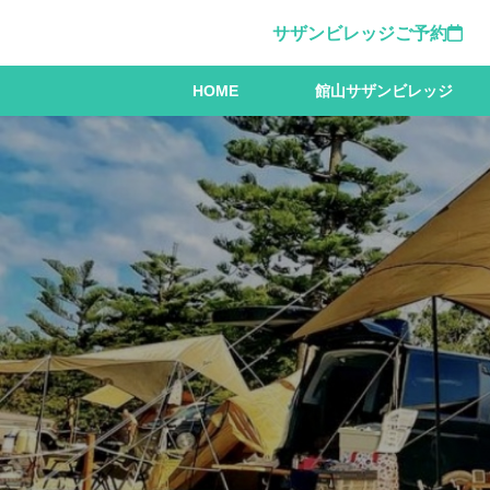
サザンビレッジご予約
HOME
館山サザンビレッジ