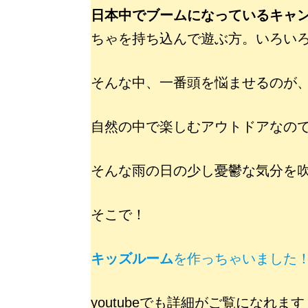
日本中でブームになっているキャ
ちゃを持ち込んで遊ぶ方。いろい
そんな中、一番頭を悩ませるのが
自然の中で楽しむアウトドアなの
そんな雨の日の少し憂鬱な気分を
そこで！
キッズルーム
を作っちゃいました
youtubeでも詳細がご覧になれます