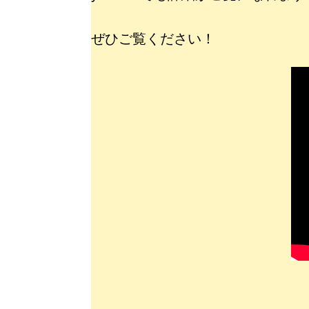
ぜひご覧ください！