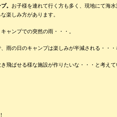
ンプ。
お子様を連れて行く方も多く、現地にて海水
ろな楽しみ方があります。
、キャンプでの突然の雨・・・。
で、雨の日のキャンプは楽しみが半減される・・・
吹き飛ばせる様な施設が作りたいな・・・と考えて
！
！