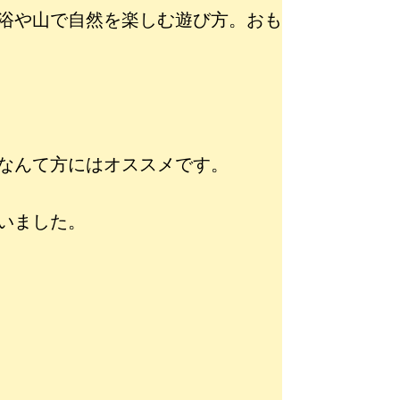
浴や山で自然を楽しむ遊び方。おも
なんて方にはオススメです。
いました。